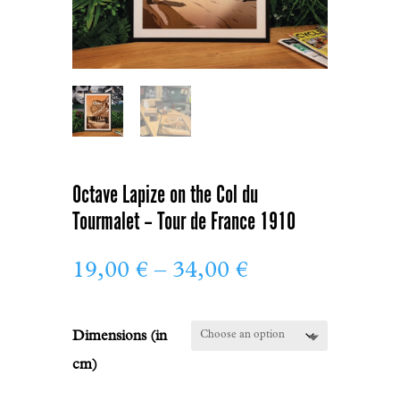
Octave Lapize on the Col du
Tourmalet – Tour de France 1910
Price
19,00
€
–
34,00
€
range:
19,00 €
Dimensions (in
through
34,00 €
cm)