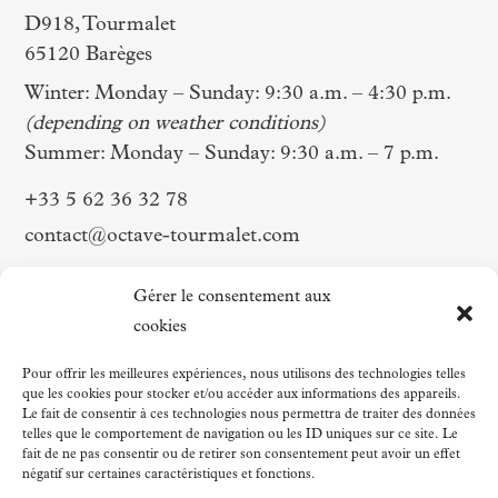
D918, Tourmalet
65120 Barèges
Winter: Monday – Sunday: 9:30 a.m. – 4:30 p.m.
(depending on weather conditions)
Summer: Monday – Sunday: 9:30 a.m. – 7 p.m.
+33 5 62 36 32 78
contact@octave-tourmalet.com
Follow us on
Gérer le consentement aux
cookies
Facebook
Pour offrir les meilleures expériences, nous utilisons des technologies telles
que les cookies pour stocker et/ou accéder aux informations des appareils.
Instagram
Le fait de consentir à ces technologies nous permettra de traiter des données
LinkedIn
telles que le comportement de navigation ou les ID uniques sur ce site. Le
fait de ne pas consentir ou de retirer son consentement peut avoir un effet
Strava
négatif sur certaines caractéristiques et fonctions.