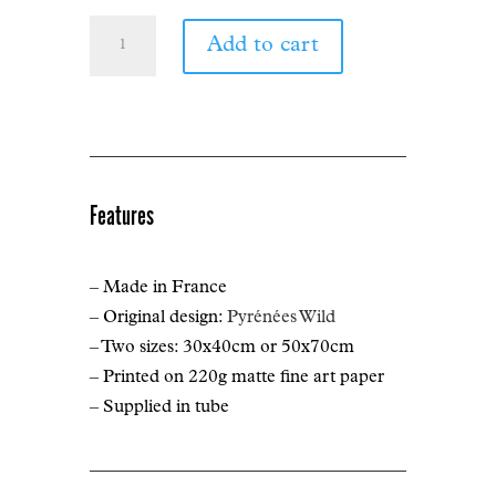
Octave
Add to cart
Lapize
on
the
Col
du
Tourmalet
Features
-
Tour
– Made in France
de
– Original design:
Pyrénées Wild
France
– Two sizes: 30x40cm or 50x70cm
1910
– Printed on 220g matte fine art paper
quantity
– Supplied in tube