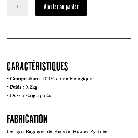
quantité
Ajouter au panier
de
T-
Shirt
Tourmalet
2026
CARACTÉRISTIQUES
• Composition :
100% coton biologique
• Poids :
0.2kg
• Dessin sérigraphiés
FABRICATION
Design : Bagnères-de-Bigorre, Hautes-Pyrénées