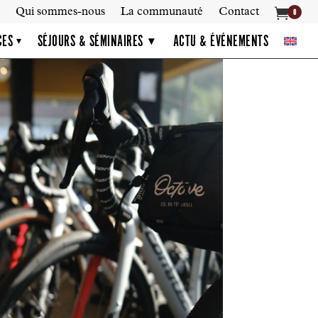

Qui sommes-nous
La communauté
Contact
0
CES
SÉJOURS & SÉMINAIRES
ACTU & ÉVÉNEMENTS
▾