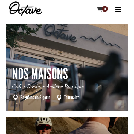

0
NOS MAISONS
Café • Ravito • Atelier • Boutique
Bagnères-de-Bigorre
Tourmalet