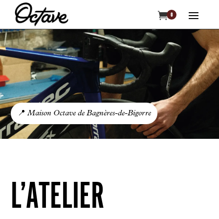

0
📍
Maison Octave de Bagnères-de-Bigorre
L’ATELIER