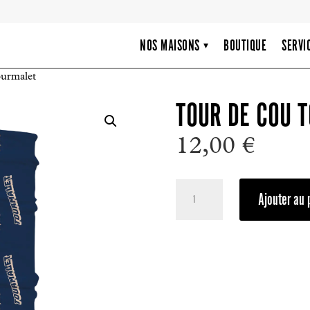
NOS MAISONS
BOUTIQUE
SERVI
▾
ourmalet
TOUR DE COU 
12,00
€
quantité
Ajouter au 
de
Tour
de
cou
Tourmalet