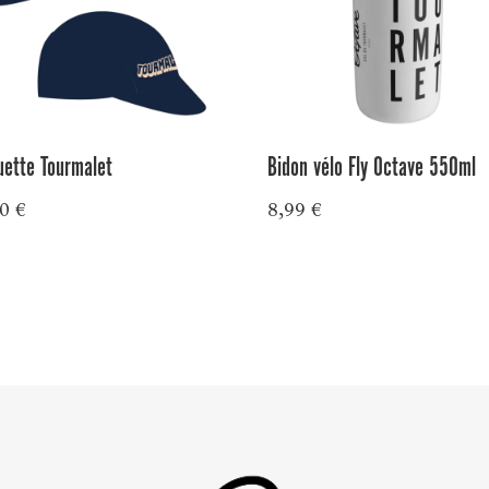
uette Tourmalet
Bidon vélo Fly Octave 550ml
90
€
8,99
€