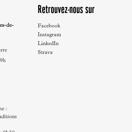
Retrouvez-nous sur
es-de-
Facebook
Instagram
LinkedIn
rre
Strava
19h
e :
nditions