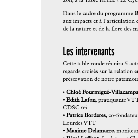
20h, à la Table Ronde « Le Cycl
Dans le cadre du programme
R
aux impacts et à l’articulation 
de la nature et de la flore des 
Les intervenants
Cette table ronde réunira 5 acte
regards croisés sur la relation e
préservation de notre patrimoin
•
Chloé Fourmigué-Villacamp
• Edith Lafon
, pratiquante VTT
CDSC 65
• Patrice Borderes
, co-fondateu
Lourdes VTT
• Maxime Delamarre
, monite