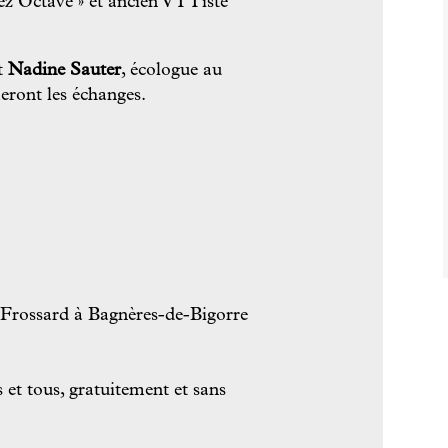
ez Octave » et ancien VTTiste
et
Nadine Sauter
, écologue au
ront les échanges.
 Frossard à Bagnères-de-Bigorre
 et tous, gratuitement et sans