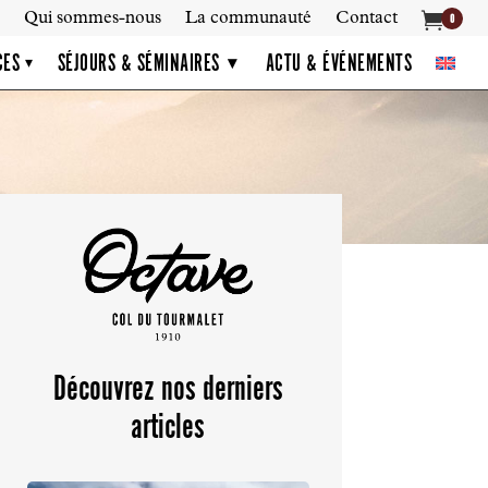

Qui sommes-nous
La communauté
Contact
0
CES
SÉJOURS & SÉMINAIRES
ACTU & ÉVÉNEMENTS
▾
Découvrez nos derniers
articles