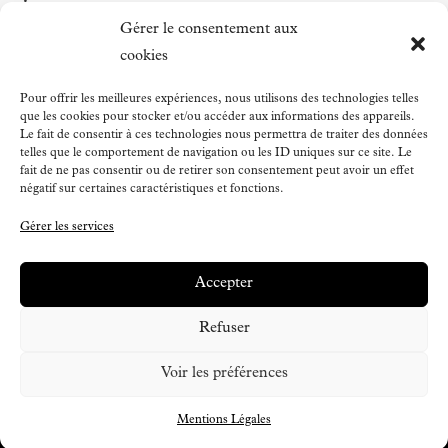
Instagram
Gérer le consentement aux
LinkedIn
cookies
Strava
Pour offrir les meilleures expériences, nous utilisons des technologies telles
que les cookies pour stocker et/ou accéder aux informations des appareils.
Le fait de consentir à ces technologies nous permettra de traiter des données
telles que le comportement de navigation ou les ID uniques sur ce site. Le
Voir la webcam du Tourmalet
fait de ne pas consentir ou de retirer son consentement peut avoir un effet
négatif sur certaines caractéristiques et fonctions.
Gérer les services
Accepter
Refuser
©Chez Octave 2026 |
Mentions Légales
|
Voir les préférences
Conception et réalisation :
Agamea
Mentions Légales
Communication